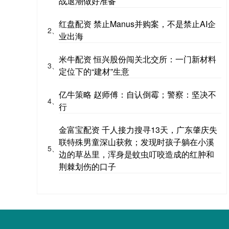
战退潮做好准备
红盘配资 禁止Manus并购案，不是禁止AI企
2、
业出海
米牛配资 恒兴股份闯关北交所：一门新材料
3、
定位下的“建材”生意
亿牛策略 赵师傅：自认倒霉；警察：坚决不
4、
行
金富宝配资 千人接力搜寻13天，广东肇庆失
联特殊男童深山获救；发现时孩子躺在小溪
5、
边的草丛里，浑身是蚊虫叮咬造成的红肿和
荆棘划伤的口子