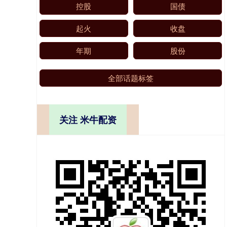
控股
国债
起火
收盘
年期
股份
全部话题标签
关注 米牛配资