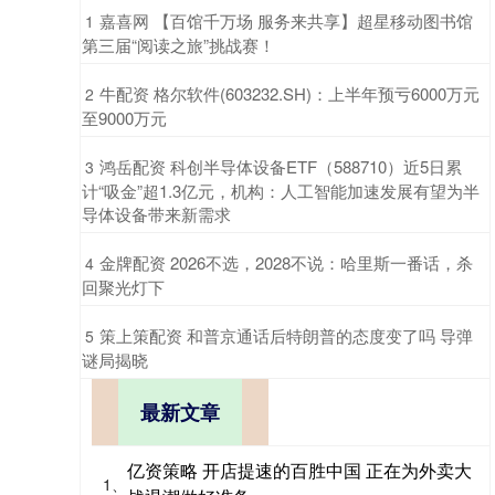
​嘉喜网 【百馆千万场 服务来共享】超星移动图书馆
1
第三届“阅读之旅”挑战赛！
​牛配资 格尔软件(603232.SH)：上半年预亏6000万元
2
至9000万元
​鸿岳配资 科创半导体设备ETF（588710）近5日累
3
计“吸金”超1.3亿元，机构：人工智能加速发展有望为半
导体设备带来新需求
​金牌配资 2026不选，2028不说：哈里斯一番话，杀
4
回聚光灯下
​策上策配资 和普京通话后特朗普的态度变了吗 导弹
5
谜局揭晓
最新文章
亿资策略 开店提速的百胜中国 正在为外卖大
1、