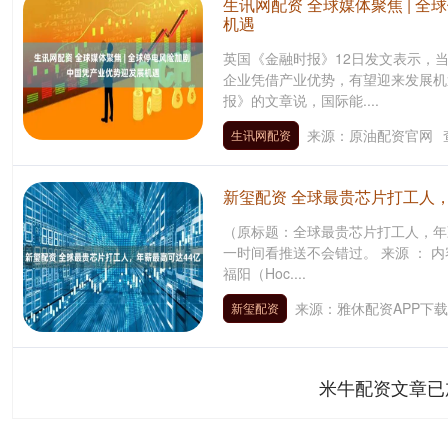
生讯网配资 全球媒体聚焦 | 
机遇
英国《金融时报》12日发文表示，
企业凭借产业优势，有望迎来发展机
报》的文章说，国际能....
来源：原油配资官网
生讯网配资
新玺配资 全球最贵芯片打工人，
（原标题：全球最贵芯片打工人，年
一时间看推送不会错过。 来源 ： 
福阳（Hoc....
来源：雅休配资APP下载
新玺配资
米牛配资文章已