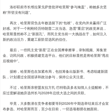
洛杉矶前市长维拉莱戈萨曾批评哈里斯“参与掩盖”，称她多次坚
称“拜登没有问题”。
再次，哈里斯背负去年败选留下的“包袱”，在党内并未赢得广泛
好感。对于一个刚刚经历特朗普二次当选、急需“重启”的政党来说，
哈里斯显然称不上“新面孔”。而民主党当前一大挑战在于，如何注入
新的政治活力，重建工薪阶层选民的信任。
最后，一些民主党“新星”正在全国摩拳擦掌，录制视频、筹集资
金、访民问政，积极搭建竞选平台。他们的目标显然是将哈里斯“甩在
后视镜中”。
据称，哈里斯也在加紧布局，包括筹备出版新书、考虑组建新团
队，计划通过全国巡讲和政治参与，保持公众关注度。
不过，哈里斯亲密盟友拉方扎·巴特勒及多名知情人士提醒称，不
应过度解读她弃选州长与2028年总统大选之间的关联。
毕竟，大多数潜在竞争者都要等到2026年中期选举结束后才会宣
布参选。对哈里斯而言，至少在目前，一切选项都摆在她面前。