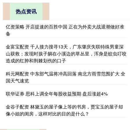
热点资讯
亿资策略 开店提速的百胜中国 正在为外卖大战退潮做好准
备
金富宝配资 千人接力搜寻13天，广东肇庆失联特殊男童深
山获救；发现时孩子躺在小溪边的草丛里，浑身是蚊虫叮咬
造成的红肿和荆棘划伤的口子
科元网配资 中东部气温将冲高回落 南北方雨雪范围扩大 全
国天气速览
联华证券 思科上调全年每股收益预期 盘后涨超4%
金谷子配资 林黛玉的屋子像上等的书房，贾宝玉的屋子却
像小姐的闺房，这样对比的目的是什么？