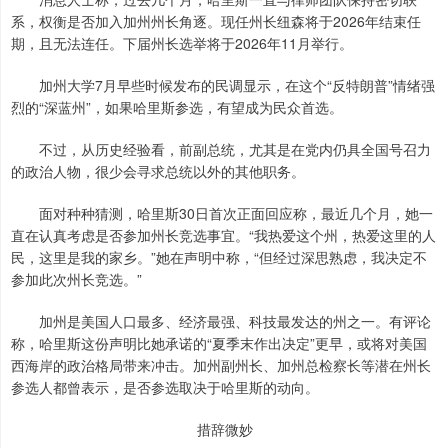
系，权衡是否加入加州州长角逐。现任州长纽森将于2026年结束任
期，且无法连任。下届州长选举将于2026年11月举行。
加州大学7月早些时候发布的民调显示，在这个“反特朗普”情绪强
烈的“深蓝州”，如果哈里斯参选，有望成为民众首选。
不过，从历史经验看，前副总统，尤其是在党内仍具全国号召力
的政治人物，很少会寻求总统以外的其他职务。
面对种种猜测，哈里斯30日首次正面回应称，最近几个月，她一
直在认真考虑是否参加州长竞选事宜。“我热爱这个州，热爱这里的人
民，这里是我的家乡。”她在声明中称，“但经过深思熟虑，我决定不
参加此次州长竞选。”
加州是美国人口最多、经济最强、科技最发达的州之一。有评论
称，哈里斯这份声明比她承诺的“夏季末作出决定”更早，或将对美国
西海岸的政治格局带来冲击。加州副州长、加州总检察长等潜在州长
参选人都曾表示，是否参选取决于哈里斯的动向。
措辞微妙