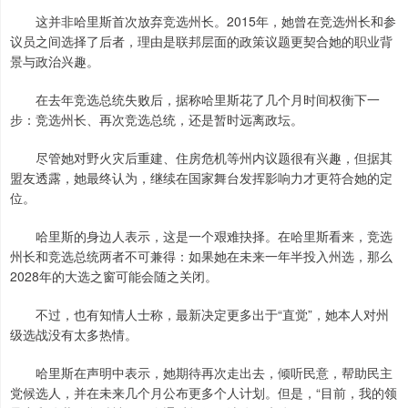
这并非哈里斯首次放弃竞选州长。2015年，她曾在竞选州长和参
议员之间选择了后者，理由是联邦层面的政策议题更契合她的职业背
景与政治兴趣。
在去年竞选总统失败后，据称哈里斯花了几个月时间权衡下一
步：竞选州长、再次竞选总统，还是暂时远离政坛。
尽管她对野火灾后重建、住房危机等州内议题很有兴趣，但据其
盟友透露，她最终认为，继续在国家舞台发挥影响力才更符合她的定
位。
哈里斯的身边人表示，这是一个艰难抉择。在哈里斯看来，竞选
州长和竞选总统两者不可兼得：如果她在未来一年半投入州选，那么
2028年的大选之窗可能会随之关闭。
不过，也有知情人士称，最新决定更多出于“直觉”，她本人对州
级选战没有太多热情。
哈里斯在声明中表示，她期待再次走出去，倾听民意，帮助民主
党候选人，并在未来几个月公布更多个人计划。但是，“目前，我的领