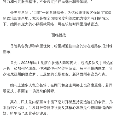
导力和公共服务精神，不会通过担任民选公职来体现。”
外界注意到，“目前”一词意味深长，为这位职业政客保留了宽阔
的政治回旋余地，尤其是在全国知名度和筹款能力较为有利的情况
下。她拥有庞大的小额捐款网络，可在较短时间里启动竞选。
面临挑战
尽管具备资源和声望优势，哈里斯通往白宫的潜在道路依旧荆棘
密布。
首先，2028年民主党潜在参选人阵容庞大，包括多位炙手可热的
州长，如加州的纽森、伊利诺伊州的普里茨克、马里兰州的摩尔、宾
夕法尼亚州的夏皮罗，以及她的长期密友、新泽西州参议员布克。
她与上述多人私交甚笃，在顾问和金主网络上也高度重叠，若同
场竞技，将面临一场复杂的博弈。
其次，民主党内部至今未能平息对拜登坚持竞选连任的争议。几
本新书的出版，引发对拜登健康状况及其核心幕僚是否隐瞒病情的质
疑。哈里斯也因此受到波及。