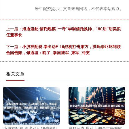
米牛配资提示：文章来自网络，不代表本站观点。
上一篇：
海通速配 信托规模“一哥”华润信托换帅，“80后”胡昊拟
任董事长
下一篇：
小股神配资 泰出动F-16战机打击柬方，洪玛奈吓坏到联
合国告账，佩通坦：晚了_泰国陆军_柬军_冲突
相关文章
小股神配资 泰出动F-16战机打
联华证券 思科上调全年每股收