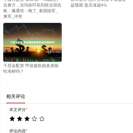
击柬方，洪玛奈吓坏到联合国告
益预期 盘后涨超4%
账，佩通坦：晚了_泰国陆军_
柬军_冲突
千层金配资 甲状腺疾病患者能
吃海鲜吗？
相关评论
本文评分
*
评论内容
*