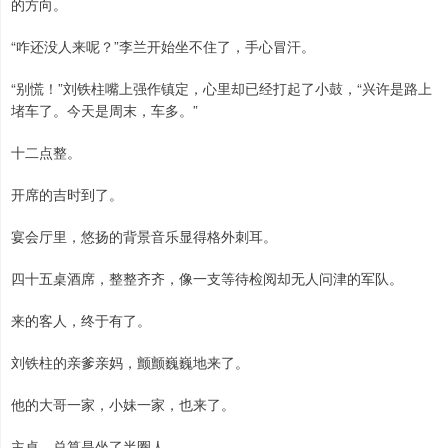
的方向。
“咋还没人来呢？”李兰开始坐不住了，手心冒汗。
“别慌！”刘铁柱嘴上强作镇定，心里却已经打起了小鼓，“兴许是路上
堵车了。今天是周末，车多。”
十二点整。
开席的吉时到了。
宴会厅里，悠扬的背景音乐显得格外刺耳。
四十五桌酒席，整整齐齐，像一支等待检阅却无人问津的军队。
来的客人，终于有了。
刘铁柱的亲爹亲妈，颤颤巍巍地来了。
他的大哥一家，小妹一家，也来了。
主桌，总算是坐了半圈人。