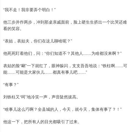
“我不走！我非要弄个明白！”
他三步并作两步，冲到那桌亲戚面前，脸上硬生生挤出一个比哭还难
看的笑容。
“表姑，表姑夫，你们在这儿聊啥呢？”
他死死盯着他们，问：“你们知道不？其他人……为啥都没来啊？”
表姑的脸“唰”一下就红了，眼神躲闪，支支吾吾地说：“铁柱啊……可
能……可能是大家伙儿……都真有事儿吧……”
“有事？”
刘铁柱又“呵”地冷笑一声，声音陡然拔高。
“啥事儿这么巧啊？全县城的人，今天，就今天，集体有事了？！”
他这一下，把所有人的目光都吸引了过来。