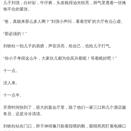
儿子刘强，白衬衫，牛仔裤，头发梳得油光锃亮，帅气里透着一丝掩
饰不住的紧张。
“爸，真能来那么多人啊？”刘强小声问，看着空旷的大厅有点心虚。
“那必须的！”
刘铁柱一拍儿子的肩膀，声音洪亮，给自己，也给儿子打气。
“你小子考得这么牛，大家伙儿都为你高兴着呢！等着瞧好吧！”
十一点。
没人来。
十一点半。
开席时间快到了，偌大的宴会厅里，除了他们一家三口和几个酒店服
务员，还是冷冷清清。
刘铁柱站在门口，脖子伸得像只盼着投喂的鹅，眼睛死死盯着电梯口