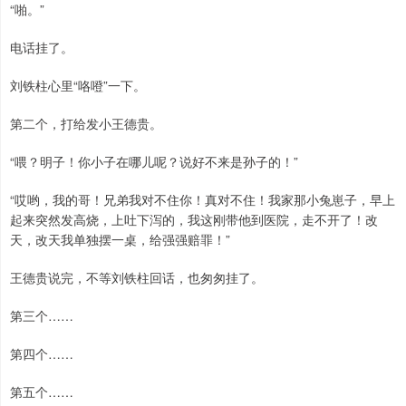
“啪。”
电话挂了。
刘铁柱心里“咯噔”一下。
第二个，打给发小王德贵。
“喂？明子！你小子在哪儿呢？说好不来是孙子的！”
“哎哟，我的哥！兄弟我对不住你！真对不住！我家那小兔崽子，早上
起来突然发高烧，上吐下泻的，我这刚带他到医院，走不开了！改
天，改天我单独摆一桌，给强强赔罪！”
王德贵说完，不等刘铁柱回话，也匆匆挂了。
第三个……
第四个……
第五个……