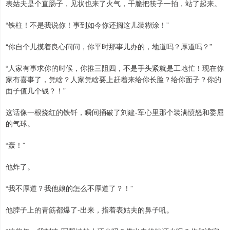
表姑夫是个直肠子，见状也来了火气，干脆把筷子一拍，站了起来。
“铁柱！不是我说你！事到如今你还搁这儿装糊涂！”
“你自个儿摸着良心问问，你平时那事儿办的，地道吗？厚道吗？”
“人家有事求你的时候，你推三阻四，不是手头紧就是工地忙！现在你
家有喜事了，凭啥？人家凭啥要上赶着来给你长脸？给你面子？你的
面子值几个钱？！”
这话像一根烧红的铁钎，瞬间捅破了刘建-军心里那个装满愤怒和委屈
的气球。
“轰！”
他炸了。
“我不厚道？我他娘的怎么不厚道了？！”
他脖子上的青筋都爆了-出来，指着表姑夫的鼻子吼。