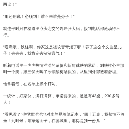
两盅！”
“那还用说！必须到！谁不来谁是孙子！”
就连平时只在楼道里点头之交的邻居张大妈，接到电话都激动得不
行。
“哎哟喂，铁柱啊，你家这是祖坟冒青烟了呀！养了这么个文曲星儿
子！去去去，我肯定去沾沾喜气！”
听着电话里一声声热情洋溢的恭贺和斩钉截铁的承诺，刘铁柱心里那
叫一个美，跟三伏天喝了冰镇酸梅汤似的，从里到外都透着舒坦。
他拿着笔，在名单上挨个打勾。
一统计，好家伙，满打满算，承诺要来的，足足有43桌，230多号
人！
“看见没？”他得意洋洋地对李兰晃着笔记本，“四十五桌，我都怕不够
坐！到时候，咱家这面子，在县城里，那得是独一份儿！”