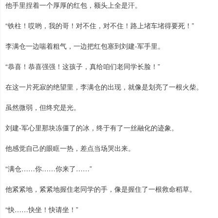
他手里捏着一个厚厚的红包，额头上全是汗。
“铁柱！哎哟，我的哥！对不住，对不住！路上堵车堵得要死！”
李满仓一边喘着粗气，一边把红包塞到刘建-军手里。
“恭喜！恭喜强强！这孩子，真给咱们老同学长脸！”
在这一片死寂的绝望里，李满仓的出现，就像是划亮了一根火柴。
虽然微弱，但终究是光。
刘建-军心里那块冻僵了的冰，终于有了一丝融化的迹象。
他感觉自己的眼眶一热，差点当场哭出来。
“满仓……你……你来了……”
他紧紧地，紧紧地握住老同学的手，像是握住了一根救命稻草。
“快……快坐！快请坐！”