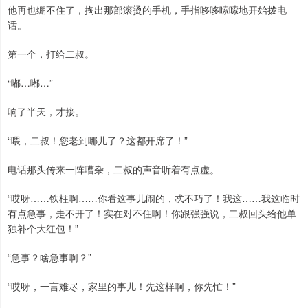
他再也绷不住了，掏出那部滚烫的手机，手指哆哆嗦嗦地开始拨电
话。
第一个，打给二叔。
“嘟…嘟…”
响了半天，才接。
“喂，二叔！您老到哪儿了？这都开席了！”
电话那头传来一阵嘈杂，二叔的声音听着有点虚。
“哎呀……铁柱啊……你看这事儿闹的，忒不巧了！我这……我这临时
有点急事，走不开了！实在对不住啊！你跟强强说，二叔回头给他单
独补个大红包！”
“急事？啥急事啊？”
“哎呀，一言难尽，家里的事儿！先这样啊，你先忙！”