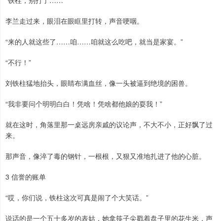
“铁柱，别打了……”
李兰走过来，眼泪在眼眶里打转，声音哽咽。
“来的人就这些了……咱……咱就这么吃吧，就当是家宴。”
“不行！”
刘铁柱猛地抬头，眼睛布满血丝，像一头被逼到绝境的困兽。
“我非要问个明明白白！凭啥！凭啥都他娘的耍我！”
就在这时，角落里那一桌远房亲戚的议论声，不大不小，正好飘了过
来。
那声音，像淬了毒的钢针，一根根，又狠又准地扎进了他的心脏。
3 信誉的账单
“哎，你们说，铁柱这次可真是闹了个大笑话。”
说话的是一个五十多岁的表姑，她拿筷子尖戳着盘子里的花生米，声