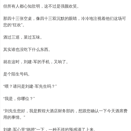
但所有人都心知肚明，这不过是强颜欢笑。
那四十三张空桌，像四十三双沉默的眼睛，冷冷地注视着他们这场可
悲的“狂欢”。
酒过三巡，菜过五味。
其实谁也没吃下什么东西。
就在这时，刘建-军的手机，又响了。
是个陌生号码。
“喂？请问是刘建-军先生吗？”
“我是，你哪位？”
“刘先生您好，我是辉煌大酒店财务部的，想跟您确认一下今天酒席费
用的事情。”
刘建-军心里“咯噔”一下，一种不祥的预感涌了上来。