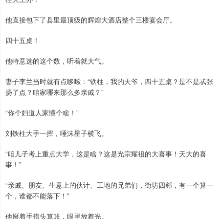
他直接包下了县里最顶级的辉煌大酒店整个三楼宴会厅。
四十五桌！
他特意选的这个数，听着就大气。
妻子李兰当时就有点哆嗦：“铁柱，我的天爷，四十五桌？是不是忒张
扬了点？咱家哪来那么多亲戚？”
“你个妇道人家懂个啥！”
刘铁柱大手一挥，唾沫星子横飞。
“咱儿子考上重点大学，这是啥？这是光宗耀祖的大喜事！天大的喜
事！”
“亲戚、朋友、生意上的伙计、工地的兄弟们，街坊四邻，有一个算一
个，谁都不能落下！”
他掰着手指头算账，眼里放着光。