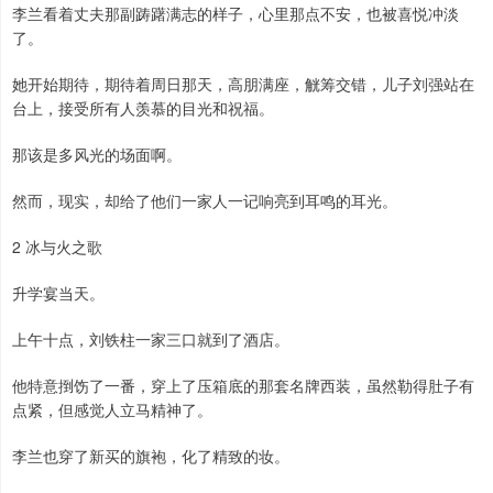
李兰看着丈夫那副踌躇满志的样子，心里那点不安，也被喜悦冲淡
了。
她开始期待，期待着周日那天，高朋满座，觥筹交错，儿子刘强站在
台上，接受所有人羡慕的目光和祝福。
那该是多风光的场面啊。
然而，现实，却给了他们一家人一记响亮到耳鸣的耳光。
2 冰与火之歌
升学宴当天。
上午十点，刘铁柱一家三口就到了酒店。
他特意捯饬了一番，穿上了压箱底的那套名牌西装，虽然勒得肚子有
点紧，但感觉人立马精神了。
李兰也穿了新买的旗袍，化了精致的妆。