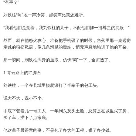
“有事？”
刘铁柱“呵”地一声冷笑，那笑声比哭还难听。
“我看他们是觉着，我刘铁柱的儿子，不配他们挪一挪尊贵的屁股！”
然而，就在他怒火攻心，准备把手机砸了的时候，角落里那一桌远房
亲戚的窃窃私语，像几条滑腻的毒蛇，悄无声息地钻进了他的耳朵。
那一瞬间，刘铁柱浑身的血液，仿佛“唰”一下，全凉透了。
1 青云路上的绊脚石
刘铁柱，一个在县城里摸爬滚打了半辈子的包工头。
说大不大，说小不小。
手底下管着几十号工人，一年到头灰头土脸，总算是在城里买了房，
买了车，攒下了点家底。
他这辈子最得意的事，不是包了多大的工程，赚了多少钱。