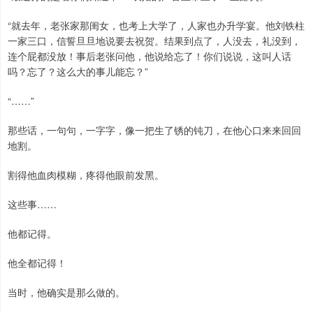
“就去年，老张家那闺女，也考上大学了，人家也办升学宴。他刘铁柱
一家三口，信誓旦旦地说要去祝贺。结果到点了，人没去，礼没到，
连个屁都没放！事后老张问他，他说给忘了！你们说说，这叫人话
吗？忘了？这么大的事儿能忘？”
“……”
那些话，一句句，一字字，像一把生了锈的钝刀，在他心口来来回回
地割。
割得他血肉模糊，疼得他眼前发黑。
这些事……
他都记得。
他全都记得！
当时，他确实是那么做的。