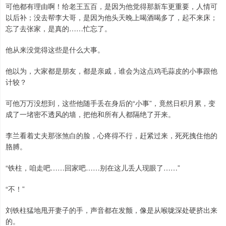
可他都有理由啊！给老王五百，是因为他觉得那新车更重要，人情可
以后补；没去帮李大哥，是因为他头天晚上喝酒喝多了，起不来床；
忘了去张家，是真的……忙忘了。
他从来没觉得这些是什么大事。
他以为，大家都是朋友，都是亲戚，谁会为这点鸡毛蒜皮的小事跟他
计较？
可他万万没想到，这些他随手丢在身后的“小事”，竟然日积月累，变
成了一堵密不透风的墙，把他和所有人都隔绝了开来。
李兰看着丈夫那张煞白的脸，心疼得不行，赶紧过来，死死拽住他的
胳膊。
“铁柱，咱走吧……回家吧……别在这儿丢人现眼了……”
“不！”
刘铁柱猛地甩开妻子的手，声音都在发颤，像是从喉咙深处硬挤出来
的。