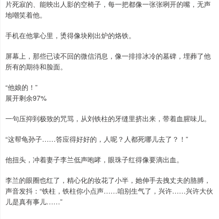
片死寂的、能映出人影的空椅子，每一把都像一张张咧开的嘴，无声
地嘲笑着他。
手机在他掌心里，烫得像块刚出炉的烙铁。
屏幕上，那些已读不回的微信消息，像一排排冰冷的墓碑，埋葬了他
所有的期待和脸面。
“他娘的！”
展开剩余97%
一句压抑到极致的咒骂，从刘铁柱的牙缝里挤出来，带着血腥味儿。
“这帮龟孙子……答应得好好的，人呢？人都死哪儿去了？！”
他扭头，冲着妻子李兰低声咆哮，眼珠子红得像要滴出血。
李兰的眼圈也红了，精心化的妆花了小半，她伸手去拽丈夫的胳膊，
声音发抖：“铁柱，铁柱你小点声……咱别生气了，兴许……兴许大伙
儿是真有事儿……”