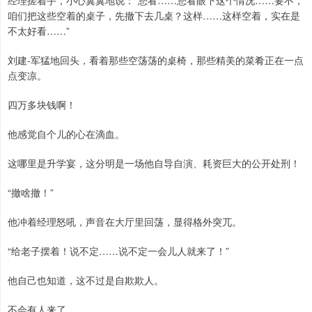
经理搓着手，小心翼翼地说：“您看……您看眼下这个情况……要不，
咱们把这些空着的桌子，先撤下去几桌？这样……这样空着，实在是
不太好看……”
刘建-军猛地回头，看着那些空荡荡的桌椅，那些精美的菜肴正在一点
点变凉。
四万多块钱啊！
他感觉自个儿的心在滴血。
这哪里是升学宴，这分明是一场他自导自演、耗资巨大的公开处刑！
“撤啥撤！”
他冲着经理怒吼，声音在大厅里回荡，显得格外突兀。
“给老子摆着！说不定……说不定一会儿人就来了！”
他自己也知道，这不过是自欺欺人。
不会有人来了。