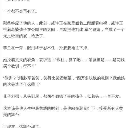
一个都不会再有了。
那些答应了他的人，此刻，或许正在家里翘着二郎腿看电视，或许正
带着老婆孩子在公园里晒太阳，早就把他刘建-军的邀请，当成了一个
无足轻重的屁，给放了。
李兰在一旁，眼泪终于忍不住，扑簌簌地往下掉。
她拉着丈夫的衣角，哀求道：“铁柱，算了吧……咱就当是……是花钱
买个教训，行不？”
“教训？”刘建-军苦笑，笑得比哭还绝望，“四万多块钱的教训？我他娘
的这是造了什么孽！”
儿子刘强，从头到尾，都像个做错了事的孩子，低着头，一言不发。
这本该是他人生中最荣耀的时刻，是他站在聚光灯下，接受所有人赞
美的舞台。
可现在，这舞台塌了。