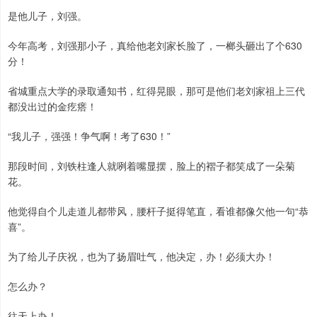
是他儿子，刘强。
今年高考，刘强那小子，真给他老刘家长脸了，一榔头砸出了个630
分！
省城重点大学的录取通知书，红得晃眼，那可是他们老刘家祖上三代
都没出过的金疙瘩！
“我儿子，强强！争气啊！考了630！”
那段时间，刘铁柱逢人就咧着嘴显摆，脸上的褶子都笑成了一朵菊
花。
他觉得自个儿走道儿都带风，腰杆子挺得笔直，看谁都像欠他一句“恭
喜”。
为了给儿子庆祝，也为了扬眉吐气，他决定，办！必须大办！
怎么办？
往天上办！