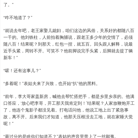
了。”
“咋不地道了？”
“就说去年吧，老王家娶儿媳妇，咱们这边的风俗，关系好的都随八百
一千的。他刘铁柱，人前拍着胸脯说，跟老王多少年的交情了，必须
随八百！结果呢？到那天，红包一捏，就五百。回头跟人解释，说最
近手头紧，周转不开。可笑不？他前脚说完手头紧，后脚就去提了辆
新车！”
“嚯！还有这事儿？”
“多着呢！”表姑夫来了兴致，也开始“扒”他的黑料。
“前年，李大哥家盖新房，喊他去帮忙搭把手，都是乡里乡亲的。他满
口答应，‘放心吧李哥，开工那天我肯定到！’结果呢？人家放鞭炮开工
了，他连个鬼影子都没见着。打电话问他，他说工地上出了紧急事
故，离不开。后来我们才知道，他那天压根没去工地，就在家睡大觉
呢！”
“最过分的是啥你们知道不？”表姑的声音里带上了一丝鄙夷。