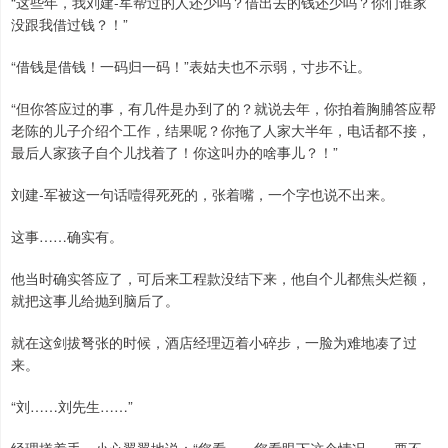
“这些年，我刘建-军帮过的人还少吗？借出去的钱还少吗？你们谁家
没跟我借过钱？！”
“借钱是借钱！一码归一码！”表姑夫也不示弱，寸步不让。
“但你答应过的事，有几件是办到了的？就说去年，你拍着胸脯答应帮
老陈的儿子介绍个工作，结果呢？你拖了人家大半年，电话都不接，
最后人家孩子自个儿找着了！你这叫办的啥事儿？！”
刘建-军被这一句话噎得死死的，张着嘴，一个字也说不出来。
这事……确实有。
他当时确实答应了，可后来工程款没结下来，他自个儿都焦头烂额，
就把这事儿给抛到脑后了。
就在这剑拔弩张的时候，酒店经理迈着小碎步，一脸为难地凑了过
来。
“刘……刘先生……”