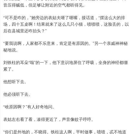
音压得贼低，但足够让附近的空气都听得见。
“可不是咋的，”她旁边的表姑夫咂了咂嘴，接话道，“摆这么大的排
场，四十五桌啊！结果就来了这么几只小猫，啧啧啧，这脸丢的，以
后在县城里还咋抬头？”
“要我说啊，人家都不乐意来，肯定是有原因的。”另一个亲戚神神秘
秘地说。
刘铁柱的耳朵“嗡”的一下，他下意识地屏住了呼吸，全身的神经都绷
紧了。
他想听下去。
他必须听下去。
“啥原因啊？”有人好奇地问。
表姑左右看了看，凑得更近了，声音像蚊子哼哼。
“你们是外地的，不晓得。铁柱这人啊，平时做事，啧啧，忒不地道