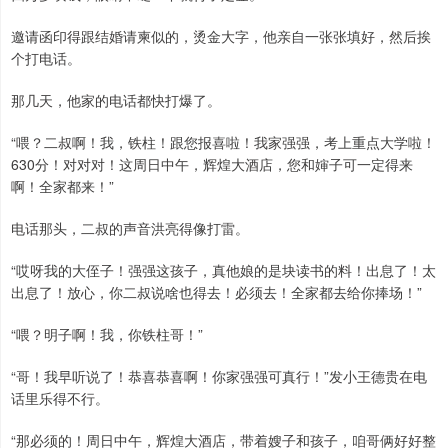
邀请函印得跟结婚请柬似的，烫金大字，他亲自一张张填好，然后挨
个打电话。
那几天，他家的电话都快打爆了。
“喂？二叔啊！我，铁柱！跟您报喜啦！我家强强，考上重点大学啦！
630分！对对对！这周日中午，辉煌大酒店，您和婶子可一定得来
啊！全家都来！”
电话那头，二叔的声音洪亮得像打雷。
“哎呀我的大侄子！强强这孩子，真他娘的是块读书的料！出息了！太
出息了！放心，你二叔说啥也得去！必须去！全家都去给你捧场！”
“喂？明子啊！我，你铁柱哥！”
“哥！我早听说了！恭喜恭喜啊！你家强强可真行！”发小王德贵在电
话里乐得不行。
“那必须的！周日中午，辉煌大酒店，带着嫂子和孩子，咱哥俩好好整