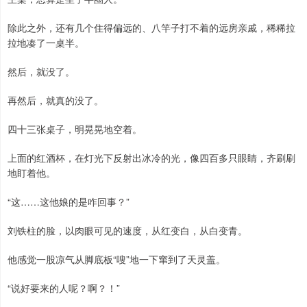
除此之外，还有几个住得偏远的、八竿子打不着的远房亲戚，稀稀拉
拉地凑了一桌半。
然后，就没了。
再然后，就真的没了。
四十三张桌子，明晃晃地空着。
上面的红酒杯，在灯光下反射出冰冷的光，像四百多只眼睛，齐刷刷
地盯着他。
“这……这他娘的是咋回事？”
刘铁柱的脸，以肉眼可见的速度，从红变白，从白变青。
他感觉一股凉气从脚底板“嗖”地一下窜到了天灵盖。
“说好要来的人呢？啊？！”