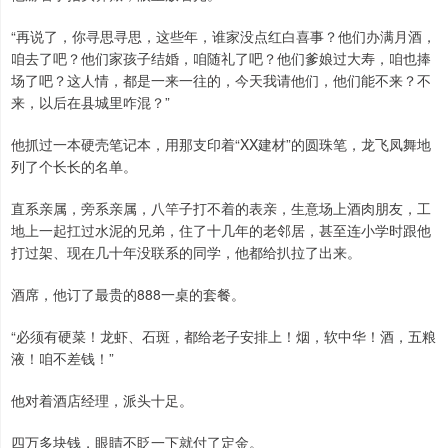
“再说了，你寻思寻思，这些年，谁家没点红白喜事？他们办满月酒，
咱去了吧？他们家孩子结婚，咱随礼了吧？他们爹娘过大寿，咱也捧
场了吧？这人情，都是一来一往的，今天我请他们，他们能不来？不
来，以后在县城里咋混？”
他抓过一本硬壳笔记本，用那支印着“XX建材”的圆珠笔，龙飞凤舞地
列了个长长的名单。
直系亲属，旁系亲属，八竿子打不着的表亲，生意场上酒肉朋友，工
地上一起扛过水泥的兄弟，住了十几年的老邻居，甚至连小学时跟他
打过架、现在几十年没联系的同学，他都给扒拉了出来。
酒席，他订了最贵的888一桌的套餐。
“必须有硬菜！龙虾、石斑，都给老子安排上！烟，软中华！酒，五粮
液！咱不差钱！”
他对着酒店经理，派头十足。
四万多块钱，眼睛不眨一下就付了定金。