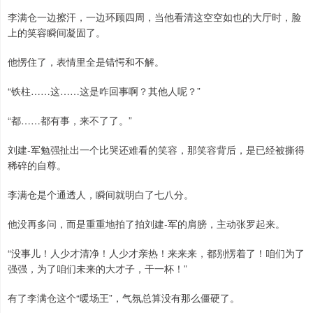
李满仓一边擦汗，一边环顾四周，当他看清这空空如也的大厅时，脸
上的笑容瞬间凝固了。
他愣住了，表情里全是错愕和不解。
“铁柱……这……这是咋回事啊？其他人呢？”
“都……都有事，来不了了。”
刘建-军勉强扯出一个比哭还难看的笑容，那笑容背后，是已经被撕得
稀碎的自尊。
李满仓是个通透人，瞬间就明白了七八分。
他没再多问，而是重重地拍了拍刘建-军的肩膀，主动张罗起来。
“没事儿！人少才清净！人少才亲热！来来来，都别愣着了！咱们为了
强强，为了咱们未来的大才子，干一杯！”
有了李满仓这个“暖场王”，气氛总算没有那么僵硬了。