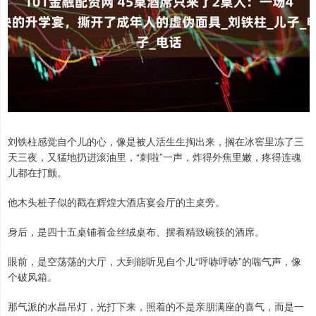
刘铁柱感觉自个儿的心，像是被人活生生掏出来，搁在冰窖里冻了三
天三夜，又猛地扔进滚油里，“刺啦”一声，炸得外焦里嫩，疼得连魂
儿都在打颤。
他木头桩子似的戳在辉煌大酒店宴会厅的主桌旁。
身后，是四十五桌铺着金丝绒桌布、摆着精致碗筷的酒席。
眼前，是空荡荡的大厅，大到能听见自个儿“呼哧呼哧”的喘气声，像
个破风箱。
那气派的水晶吊灯，光打下来，照着的不是亲朋满座的喜气，而是一